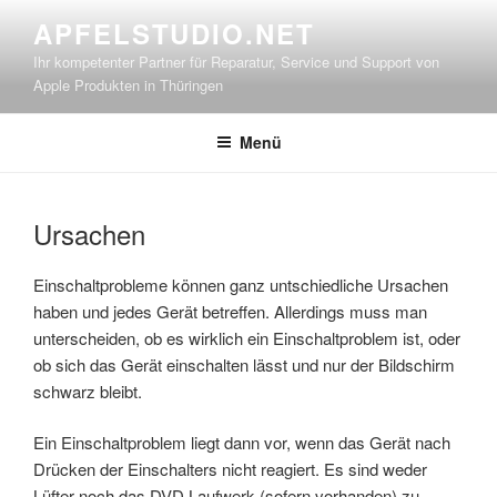
Zum
APFELSTUDIO.NET
Inhalt
Ihr kompetenter Partner für Reparatur, Service und Support von
springen
Apple Produkten in Thüringen
Menü
Ursachen
Einschaltprobleme können ganz untschiedliche Ursachen
haben und jedes Gerät betreffen. Allerdings muss man
unterscheiden, ob es wirklich ein Einschaltproblem ist, oder
ob sich das Gerät einschalten lässt und nur der Bildschirm
schwarz bleibt.
Ein Einschaltproblem liegt dann vor, wenn das Gerät nach
Drücken der Einschalters nicht reagiert. Es sind weder
Lüfter noch das DVD Laufwerk (sofern vorhanden) zu